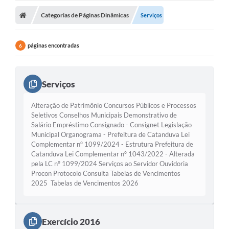
Categorias de Páginas Dinâmicas
Licitações / PCA
Serviços
Concessão Pública
páginas encontradas
6
Transparência
Legislação
Serviços
Contratos
Alteração de Patrimônio Concursos Públicos e Processos
Seletivos Conselhos Municipais Demonstrativo de
Galeria de Fotos
Salário Empréstimo Consignado - Consignet Legislação
Municipal Organograma - Prefeitura de Catanduva Lei
Ouvidoria
Complementar nº 1099/2024 - Estrutura Prefeitura de
Catanduva Lei Complementar nº 1043/2022 - Alterada
Arquivos para Download
pela LC nº 1099/2024 Serviços ao Servidor Ouvidoria
Procon Protocolo Consulta Tabelas de Vencimentos
Carta de Serviços
2025 Tabelas de Vencimentos 2026
Notícias
Obras
Exercício 2016