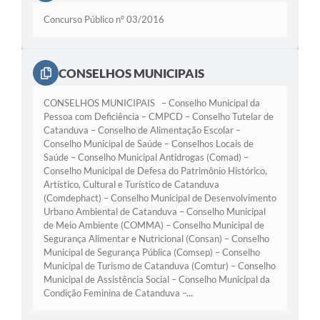
Galeria de Vídeos
Concurso Público nº 03/2016
Projetos
Links
CONSELHOS MUNICIPAIS
Telefones Úteis
CONSELHOS MUNICIPAIS – Conselho Municipal da
Pessoa com Deficiência – CMPCD – Conselho Tutelar de
A Prefeitura
Catanduva – Conselho de Alimentação Escolar –
Conselho Municipal de Saúde – Conselhos Locais de
Enquete
Saúde – Conselho Municipal Antidrogas (Comad) –
Conselho Municipal de Defesa do Patrimônio Histórico,
Jornal
Artístico, Cultural e Turístico de Catanduva
(Comdephact) – Conselho Municipal de Desenvolvimento
Agenda
Urbano Ambiental de Catanduva – Conselho Municipal
de Meio Ambiente (COMMA) – Conselho Municipal de
SIC
Segurança Alimentar e Nutricional (Consan) – Conselho
Municipal de Segurança Pública (Comsep) – Conselho
Diário Oficial
Municipal de Turismo de Catanduva (Comtur) – Conselho
Municipal de Assistência Social – Conselho Municipal da
Contato
Condição Feminina de Catanduva –...
Editais