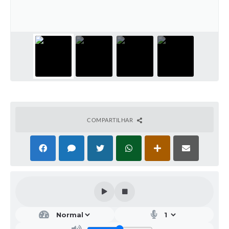
Galeria de Vídeos
Projetos
Links
Telefones Úteis
A Prefeitura
Enquete
COMPARTILHAR
Jornal
Agenda
SIC
Diário Oficial
Contato
Editais