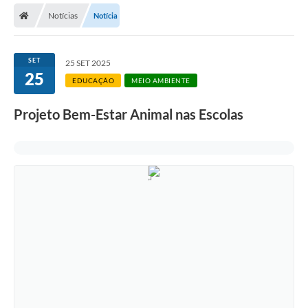
Notícias
Notícia
Licitações / PCA
Concessão Pública
SET
25 SET 2025
25
Transparência
EDUCAÇÃO
MEIO AMBIENTE
Legislação
Projeto Bem-Estar Animal nas Escolas
Contratos
Galeria de Fotos
Ouvidoria
Arquivos para Download
Carta de Serviços
Notícias
Obras