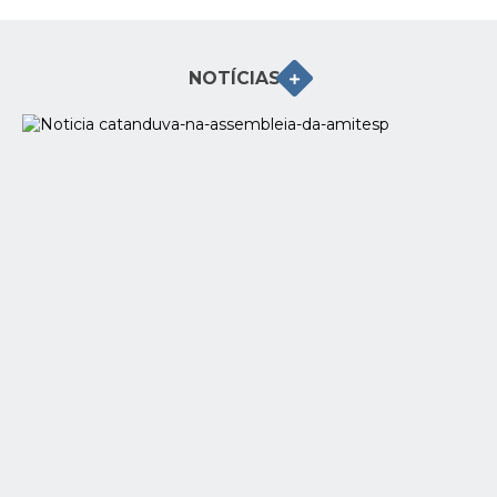
Galeria de Vídeos
Projetos
NOTÍCIAS
Links
Telefones Úteis
A Prefeitura
Enquete
Jornal
Agenda
SIC
Diário Oficial
Contato
Editais