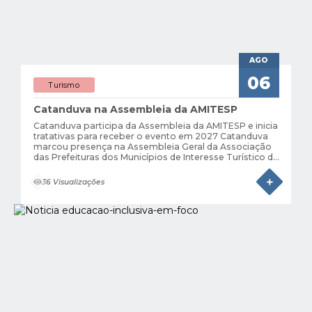
AGO
06
Turismo
Catanduva na Assembleia da AMITESP
Catanduva participa da Assembleia da AMITESP e inicia
tratativas para receber o evento em 2027 Catanduva
marcou presença na Assembleia Geral da Associação
das Prefeituras dos Municípios de Interesse Turístico do
Estado de São Paulo (AMITESP), realizada nos dias 4 e
5 de agosto, em Jaguariúna,...
36 Visualizações