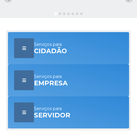
Licitações / PCA
Concessão Pública
Transparência
Serviços para
Legislação
CIDADÃO
Contratos
Galeria de Fotos
Serviços para
Ouvidoria
EMPRESA
Arquivos para Download
Carta de Serviços
Serviços para
SERVIDOR
Notícias
Obras