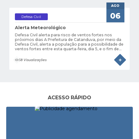
AGO
06
Defesa Civil
Alerta Meteorológico
Defesa Civil alerta para risco de ventos fortes nos
próximos dias A Prefeitura de Catanduva, por meio da
Defesa Civil, alerta a população para a possibilidade de
ventos fortes entre esta quarta-feira, dia 5, e o fim de
semana. A previsão indica aumento gradual das
rajadas, com maior atenção entre...
58 Visualizações
ACESSO RÁPIDO