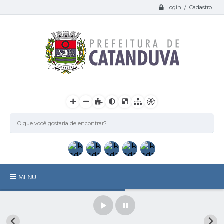
Login / Cadastro
MENU
Catanduva
Secretarias