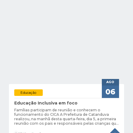
AGO
06
Educação
Educação Inclusiva em foco
Famílias participam de reunião e conhecem o
funcionamento do CICA A Prefeitura de Catanduva
realizou, na manhã desta quarta-feira, dia 5, a primeira
reunião com os pais e responsáveis pelas crianças que
integrarão a etapa inicial de atendimentos do Centro
Integrado da Criança Autista...