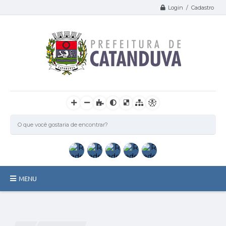
Login / Cadastro
MENU
Catanduva
Secretarias