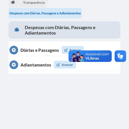
Transparência
Licitações / PCA
Despesas com Diárias, Passagens e Adiantamentos
Concessão Pública
Despesas com Diárias, Passagens e
Transparência
Adiantamentos
Legislação
Diárias e Passagens
Acessar
Contratos
Adiantamentos
Acessar
Galeria de Fotos
Ouvidoria
Arquivos para Download
Carta de Serviços
Notícias
Obras