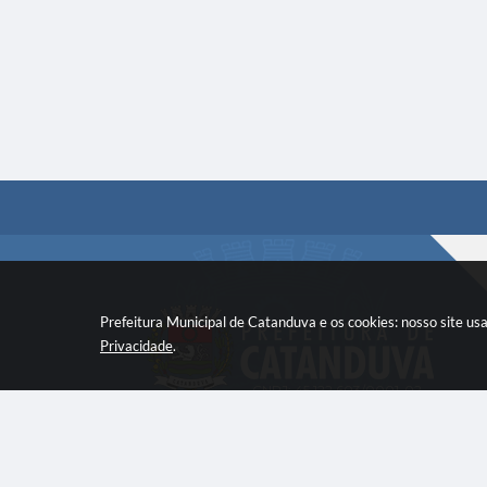
Prefeitura Municipal de Catanduva e os cookies: nosso site u
Privacidade
.
CNPJ: 45.122.603/0001-02