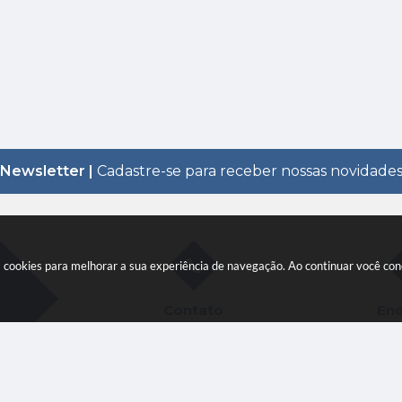
Newsletter |
Cadastre-se para receber nossas novidade
sa cookies para melhorar a sua experiência de navegação. Ao continuar você c
Contato
En
(17) 3531-9100
Praça Con
Matarazzo
Cep: 