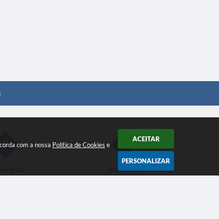
s
ACEITAR
oncorda com a nossa
Política de Cookies
e
PERSONALIZAR
dereço
Horário
de Francisco
Atendimento de Segunda a
, 01 - Centro
Sexta-Feira das 09h00 às 15h00
15800-031