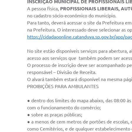
INSCRIÇÃO MUNICIPAL DE PROFISSIONAIS L
A pessoa física,
PROFISSIONAIS LIBERAIS, A
no cadastro sócio-econômico do município.
Para tanto, deverá acessar o site da Prefeitura 
na Prefeitura. O interessado deve selecionar as opç
https://cidadaoonline.catanduva.sp.gov.br/app/p
No site estão disponíveis serviços para abertura,
acesso aos serviços que também podem ser aces
O processo de inscrição deve ser acompanhado pel
responsável – Divisão de Receita.
O alvará também estará disponível na mesma págin
PROIBIÇÕES PARA AMBULANTES
● dentro dos limites do mapa abaixo, das 08:00 às
com o funcionamento do comércio;
● sobre as praças públicas;
● a menos de cem metros de portões de escolas, q
como Cemitérios, e de qualquer estabelecimento