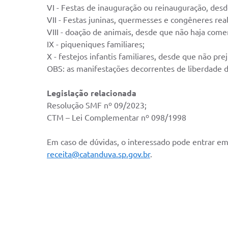
VI - Festas de inauguração ou reinauguração, desde 
VII - Festas juninas, quermesses e congêneres real
VIII - doação de animais, desde que não haja come
IX - piqueniques familiares;
X - festejos infantis familiares, desde que não pre
OBS: as manifestações decorrentes de liberdade 
Legislação relacionada
Resolução SMF nº 09/2023;
CTM – Lei Complementar nº 098/1998
Em caso de dúvidas, o interessado pode entrar em c
receita@catanduva.sp.gov.br
.