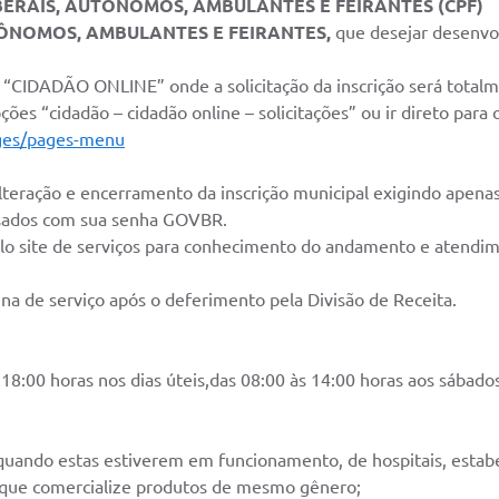
IBERAIS, AUTÔNOMOS, AMBULANTES E FEIRANTES (CPF)
UTÔNOMOS, AMBULANTES E FEIRANTES,
que desejar desenvo
em “CIDADÃO ONLINE” onde a solicitação da inscrição será tot
ões “cidadão – cidadão online – solicitações” ou ir direto para o
ages/pages-menu
 alteração e encerramento da inscrição municipal exigindo apena
sados com sua senha GOVBR.
o site de serviços para conhecimento do andamento e atendime
a de serviço após o deferimento pela Divisão de Receita.
 18:00 horas nos dias úteis,das 08:00 às 14:00 horas aos sábado
uando estas estiverem em funcionamento, de hospitais, estabel
 que comercialize produtos de mesmo gênero;