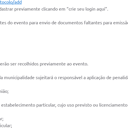
otocolo/add
astrar previamente clicando em “crie seu login aqui”.
antes do evento para envio de documentos faltantes para emiss
erão ser recolhidos previamente ao evento.
a municipalidade sujeitará o responsável a aplicação de penalid
nião;
 ou estabelecimento particular, cujo uso previsto ou licenciament
r;
cular;