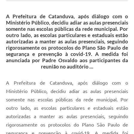
Galeria de Vídeos
A Prefeitura de Catanduva, após diálogo com o
Projetos
Ministério Público, decidiu adiar as aulas presenciais
Links
somente nas escolas públicas da rede municipal. Por
outro lado, as escolas particulares e estaduais estão
Telefones Úteis
autorizadas a manter as aulas presenciais, seguindo
rigorosamente os protocolos do Plano São Paulo de
A Prefeitura
segurança e prevenção à covid-19. A medida foi
anunciada por Padre Osvaldo aos participantes da
Enquete
reunião no auditório …
Jornal
A Prefeitura de Catanduva, após diálogo com o
Agenda
Ministério Público, decidiu adiar as aulas presenciais
SIC
somente nas escolas públicas da rede municipal. Por
outro lado, as escolas particulares e estaduais estão
Diário Oficial
autorizadas a manter as aulas presenciais, seguindo
Contato
rigorosamente os protocolos do Plano São Paulo de
Editais
segurança e prevenção à covid-19. A medida foi