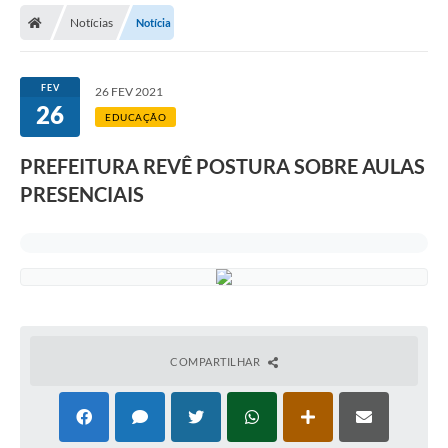
Notícias
Notícia
Licitações / PCA
Concessão Pública
FEV
26 FEV 2021
26
Transparência
EDUCAÇÃO
Legislação
PREFEITURA REVÊ POSTURA SOBRE AULAS
Contratos
PRESENCIAIS
Galeria de Fotos
Ouvidoria
Arquivos para Download
Carta de Serviços
COMPARTILHAR
Notícias
Obras