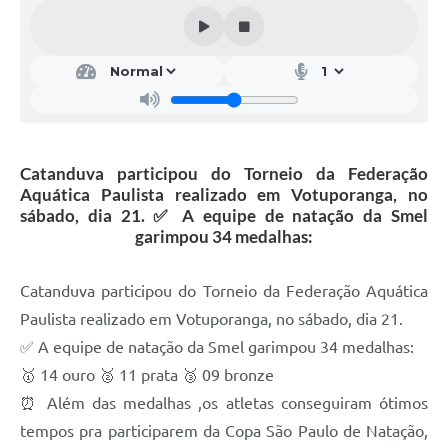
Galeria de Vídeos
Projetos
Links
Telefones Úteis
A Prefeitura
Catanduva participou do Torneio da Federação
Aquática Paulista realizado em Votuporanga, no
Enquete
sábado, dia 21. ✅ A equipe de natação da Smel
garimpou 34 medalhas:
Jornal
Agenda
Catanduva participou do Torneio da Federação Aquática
Paulista realizado em Votuporanga, no sábado, dia 21.
SIC
✅ A equipe de natação da Smel garimpou 34 medalhas:
Diário Oficial
🥇 14 ouro 🥈 11 prata 🥉 09 bronze
⏰ Além das medalhas ,os atletas conseguiram ótimos
Contato
tempos pra participarem da Copa São Paulo de Natação,
Editais