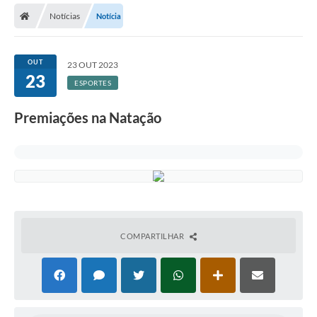
Notícias
Notícia
Licitações / PCA
Concessão Pública
OUT
23 OUT 2023
23
Transparência
ESPORTES
Legislação
Premiações na Natação
Contratos
Galeria de Fotos
Ouvidoria
Arquivos para Download
COMPARTILHAR
Carta de Serviços
Notícias
Obras