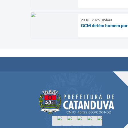
23 JUL 2026 - 05h43
GCM detém homem por t
CNPJ: 45.122.603/0001-02