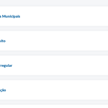
s Municipais
sito
rregular
ação