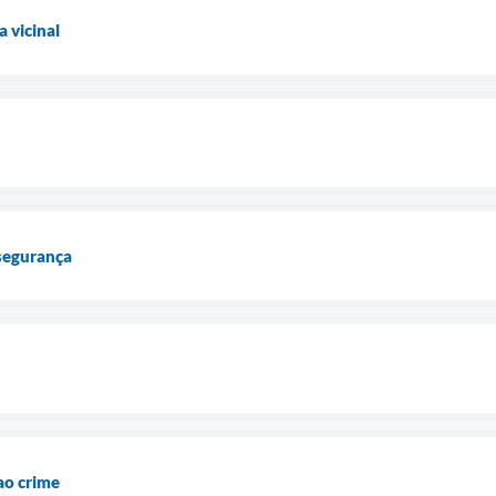
 vicinal
 segurança
ao crime