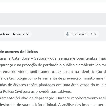
 MÍDIAS
RECEBA NOTÍCIAS
eitura:
Tom de voz:
de autores de ilícitos
ograma Catanduva + Segura - que, sempre é bom lembrar,
nã
egurança e na proteção do patrimônio público e ambiental do mu
stema de videomonitoramento auxiliaram na identificação d
cial da tecnologia como ferramenta de prevenção, monitorament
udas de árvores recém-plantadas em uma área verde do municíp
 Polícia Civil para as providências cabíveis.
oramento foi alvo de depredação. Durante monitoramento reali
deslocada de sua posição original. A análise das imagens per