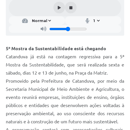
Galeria de Vídeos
Projetos
Links
Telefones Úteis
5ª Mostra da Sustentabilidade está chegando
A Prefeitura
Catanduva já está na contagem regressiva para a 5ª
Enquete
Mostra da Sustentabilidade, que será realizada sexta e
Jornal
sábado, dias 12 e 13 de junho, na Praça da Matriz.
Promovido pela Prefeitura de Catanduva, por meio da
Agenda
Secretaria Municipal de Meio Ambiente e Agricultura, o
SIC
evento reunirá empresas, instituições de ensino, órgãos
públicos e entidades que desenvolvem ações voltadas à
Diário Oficial
preservação ambiental, ao uso consciente dos recursos
Contato
naturais e à construção de um futuro mais sustentável.
Editais
A programação contará com apresentações culturais,