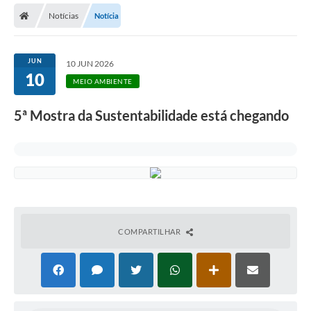
Notícias
Notícia
Licitações / PCA
Concessão Pública
JUN
10 JUN 2026
10
Transparência
MEIO AMBIENTE
Legislação
5ª Mostra da Sustentabilidade está chegando
Contratos
Galeria de Fotos
Ouvidoria
Arquivos para Download
COMPARTILHAR
Carta de Serviços
Notícias
Obras