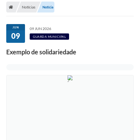
Notícias
Notícia
Licitações / PCA
Concessão Pública
JUN
09 JUN 2026
09
Transparência
GUARDA MUNICIPAL
Legislação
Exemplo de solidariedade
Contratos
Galeria de Fotos
Ouvidoria
Arquivos para Download
Carta de Serviços
Notícias
Obras