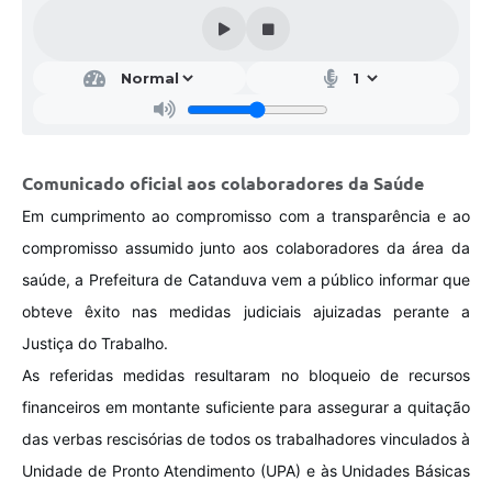
Galeria de Vídeos
Projetos
Links
Telefones Úteis
Comunicado oficial aos colaboradores da Saúde
A Prefeitura
Em cumprimento ao compromisso com a transparência e ao
Enquete
compromisso assumido junto aos colaboradores da área da
Jornal
saúde, a Prefeitura de Catanduva vem a público informar que
obteve êxito nas medidas judiciais ajuizadas perante a
Agenda
Justiça do Trabalho.
SIC
As referidas medidas resultaram no bloqueio de recursos
Diário Oficial
financeiros em montante suficiente para assegurar a quitação
das verbas rescisórias de todos os trabalhadores vinculados à
Contato
Unidade de Pronto Atendimento (UPA) e às Unidades Básicas
Editais