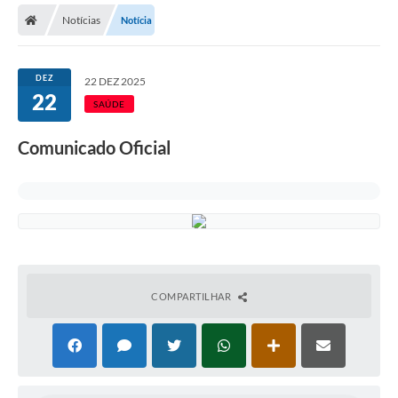
Notícias
Notícia
Licitações / PCA
Concessão Pública
DEZ
22 DEZ 2025
22
Transparência
SAÚDE
Legislação
Comunicado Oficial
Contratos
Galeria de Fotos
Ouvidoria
Arquivos para Download
COMPARTILHAR
Carta de Serviços
Notícias
Obras