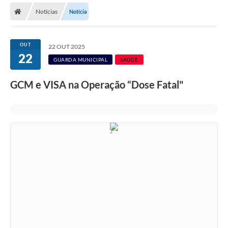
Notícias
Notícia
Licitações / PCA
Concessão Pública
OUT
22 OUT 2025
22
Transparência
GUARDA MUNICIPAL
SAÚDE
Legislação
GCM e VISA na Operação “Dose Fatal"
Contratos
Galeria de Fotos
Ouvidoria
Arquivos para Download
Carta de Serviços
Notícias
Obras