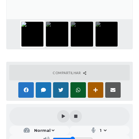
Galeria de Vídeos
Projetos
Links
Telefones Úteis
A Prefeitura
Enquete
COMPARTILHAR
Jornal
Agenda
SIC
Diário Oficial
Contato
Editais