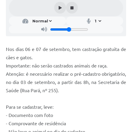
Galeria de Vídeos
Projetos
Links
Telefones Úteis
Nos dias 06 e 07 de setembro, tem castração gratuita de
A Prefeitura
cães e gatos.
Enquete
Importante: não serão castrados animais de raça.
Jornal
Atenção: é necessário realizar o pré-cadastro obrigatório,
no dia 03 de setembro, a partir das 8h, na Secretaria de
Agenda
Saúde (Rua Pará, nº 255).
SIC
Para se cadastrar, leve:
Diário Oficial
- Documento com foto
Contato
- Comprovante de residência
Editais
- Não leve o animal no dia do cadastro.