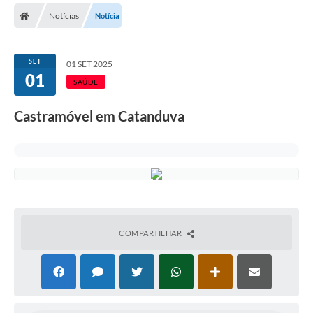
Notícias
Notícia
Licitações / PCA
Concessão Pública
SET
01 SET 2025
01
Transparência
SAÚDE
Legislação
Castramóvel em Catanduva
Contratos
Galeria de Fotos
Ouvidoria
Arquivos para Download
COMPARTILHAR
Carta de Serviços
Notícias
Obras