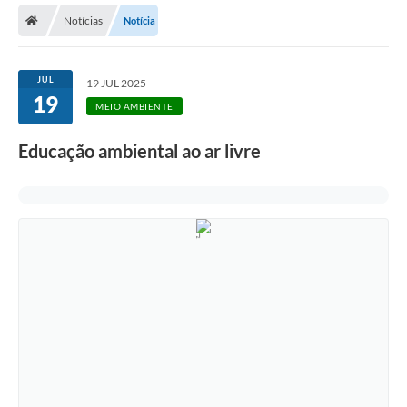
Notícias
Notícia
Licitações / PCA
Concessão Pública
JUL
19 JUL 2025
19
Transparência
MEIO AMBIENTE
Legislação
Educação ambiental ao ar livre
Contratos
Galeria de Fotos
Ouvidoria
Arquivos para Download
Carta de Serviços
Notícias
Obras