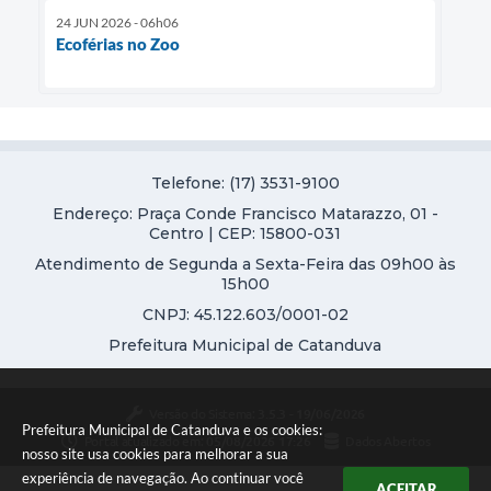
24 JUN 2026 - 06h06
Ecoférias no Zoo
Telefone: (17) 3531-9100
Endereço: Praça Conde Francisco Matarazzo, 01 -
Centro | CEP: 15800-031
Atendimento de Segunda a Sexta-Feira das 09h00 às
15h00
CNPJ: 45.122.603/0001-02
Prefeitura Municipal de Catanduva
Versão do Sistema:
3.5.3 - 19/06/2026
Prefeitura Municipal de Catanduva e os cookies:
Portal atualizado em:
05/08/2026 17:26
Dados Abertos
nosso site usa cookies para melhorar a sua
experiência de navegação. Ao continuar você
ACEITAR