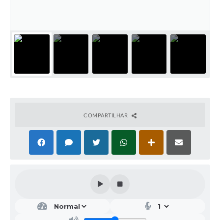
Galeria de Vídeos
Projetos
Links
Telefones Úteis
A Prefeitura
Enquete
COMPARTILHAR
Jornal
Agenda
SIC
Diário Oficial
Contato
Editais