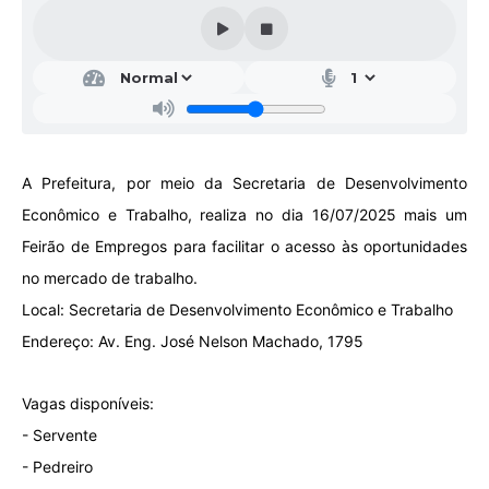
Galeria de Vídeos
Projetos
Links
Telefones Úteis
A Prefeitura, por meio da Secretaria de Desenvolvimento
A Prefeitura
Econômico e Trabalho, realiza no dia 16/07/2025 mais um
Enquete
Feirão de Empregos para facilitar o acesso às oportunidades
Jornal
no mercado de trabalho.
Local: Secretaria de Desenvolvimento Econômico e Trabalho
Agenda
Endereço: Av. Eng. José Nelson Machado, 1795
SIC
Diário Oficial
Vagas disponíveis:
- Servente
Contato
- Pedreiro
Editais