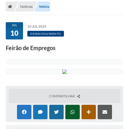
Notícias
Notícia
Licitações / PCA
Concessão Pública
JUL
10 JUL 2025
10
Transparência
DESENVOLVIMENTO
Legislação
Feirão de Empregos
Contratos
Galeria de Fotos
Ouvidoria
Arquivos para Download
COMPARTILHAR
Carta de Serviços
Notícias
Obras