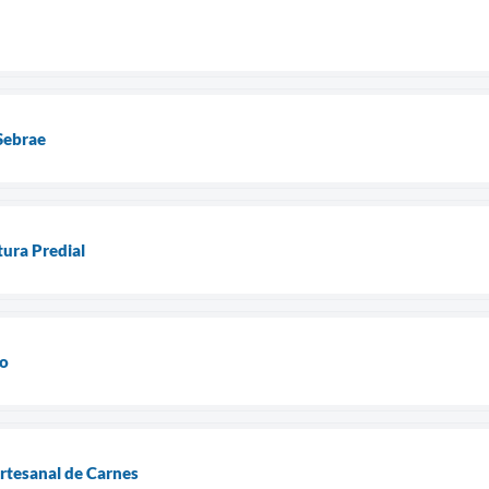
Sebrae
tura Predial
do
tesanal de Carnes