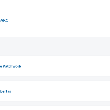
MOARC
de Patchwork
Abertas