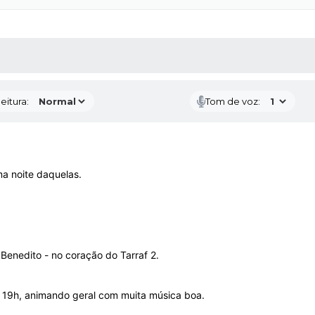
 MÍDIAS
RECEBA NOTÍCIAS
eitura:
Tom de voz:
a noite daquelas.
 Benedito - no coração do Tarraf 2.
s 19h, animando geral com muita música boa.