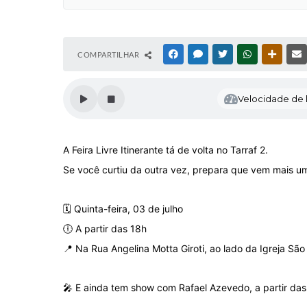
COMPARTILHAR
FACEBOOK
MESSENGER
TWITTER
WHATSAPP
OUTRAS
Velocidade de l
A Feira Livre Itinerante tá de volta no Tarraf 2.
Se você curtiu da outra vez, prepara que vem mais um
🗓️ Quinta-feira, 03 de julho
🕕 A partir das 18h
📍 Na Rua Angelina Motta Giroti, ao lado da Igreja São
🎤 E ainda tem show com Rafael Azevedo, a partir da