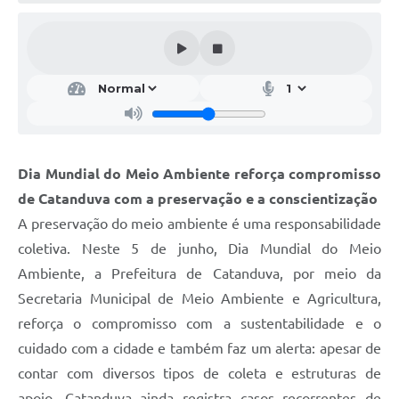
Galeria de Vídeos
Projetos
Links
Telefones Úteis
A Prefeitura
Dia Mundial do Meio Ambiente reforça compromisso
Enquete
de Catanduva com a preservação e a conscientização
Jornal
A preservação do meio ambiente é uma responsabilidade
coletiva. Neste 5 de junho, Dia Mundial do Meio
Agenda
Ambiente, a Prefeitura de Catanduva, por meio da
SIC
Secretaria Municipal de Meio Ambiente e Agricultura,
reforça o compromisso com a sustentabilidade e o
Diário Oficial
cuidado com a cidade e também faz um alerta: apesar de
Contato
contar com diversos tipos de coleta e estruturas de
Editais
apoio, Catanduva ainda registra casos recorrentes de