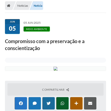
Notícias
Notícia
Licitações / PCA
Concessão Pública
JUN
05 JUN 2025
05
Transparência
MEIO AMBIENTE
Legislação
Compromisso com a preservação e a
Contratos
conscientização
Galeria de Fotos
Ouvidoria
Arquivos para Download
Carta de Serviços
COMPARTILHAR
Notícias
Obras