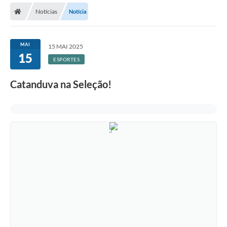
Notícias
Notícia
Licitações / PCA
Concessão Pública
MAI
15 MAI 2025
15
Transparência
ESPORTES
Legislação
Catanduva na Seleção!
Contratos
Galeria de Fotos
Ouvidoria
Arquivos para Download
Carta de Serviços
Notícias
Obras