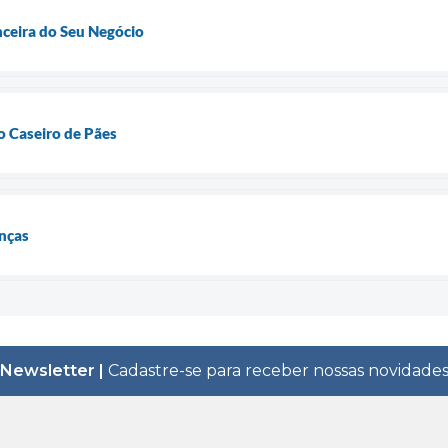
nceira do Seu Negócio
 Caseiro de Pães
anças
Newsletter |
Cadastre-se para receber nossas novidade