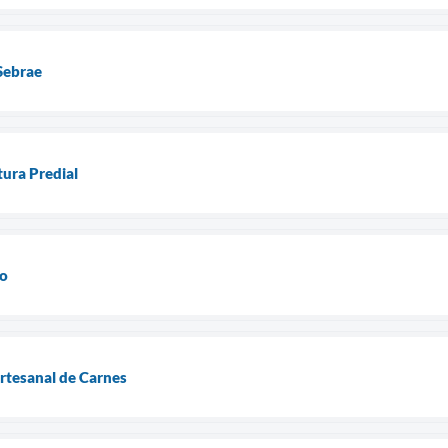
Sebrae
tura Predial
do
tesanal de Carnes