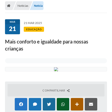
Notícias
Notícia
Licitações / PCA
Concessão Pública
MAR
21 MAR 2025
21
Transparência
EDUCAÇÃO
Legislação
Mais conforto e igualdade para nossas
Contratos
crianças
Galeria de Fotos
Ouvidoria
Arquivos para Download
Carta de Serviços
COMPARTILHAR
Notícias
Obras