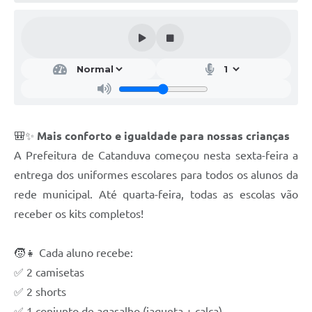
Galeria de Vídeos
Projetos
Links
Telefones Úteis
A Prefeitura
🎒✨
Mais conforto e igualdade para nossas crianças
Enquete
A Prefeitura de Catanduva começou nesta sexta-feira a
Jornal
entrega dos uniformes escolares para todos os alunos da
rede municipal. Até quarta-feira, todas as escolas vão
Agenda
receber os kits completos!
SIC
🧒👧 Cada aluno recebe:
Diário Oficial
✅ 2 camisetas
Contato
✅ 2 shorts
Editais
✅ 1 conjunto de agasalho (jaqueta + calça)