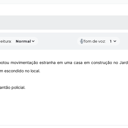
 MÍDIAS
RECEBA NOTÍCIAS
eitura:
Tom de voz:
tou movimentação estranha em uma casa em construção no Jardim
m escondido no local.
ntão policial.