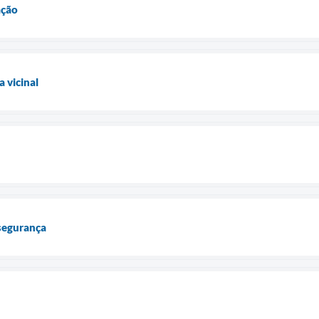
ação
 vicinal
 segurança