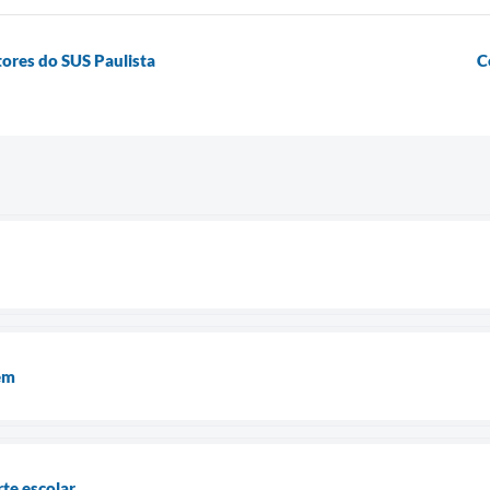
ores do SUS Paulista
C
em
te escolar