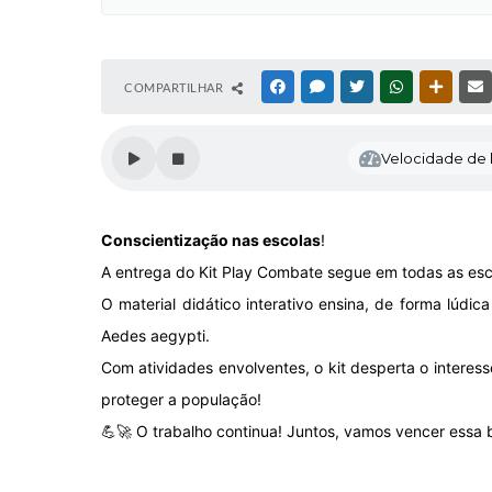
COMPARTILHAR
FACEBOOK
MESSENGER
TWITTER
WHATSAPP
OUTRAS
Velocidade de l
Conscientização nas escolas
!
A entrega do Kit Play Combate segue em todas as esco
O material didático interativo ensina, de forma lúd
Aedes aegypti.
Com atividades envolventes, o kit desperta o interes
proteger a população!
💪🚀 O trabalho continua! Juntos, vamos vencer essa 