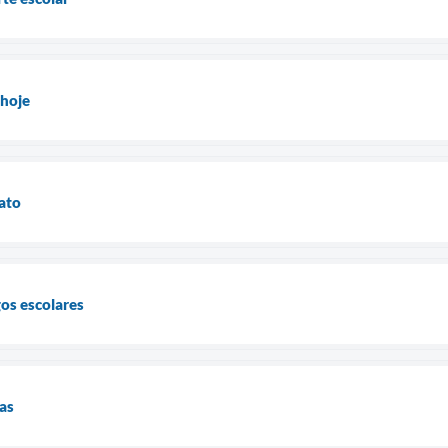
 hoje
rato
gos escolares
las