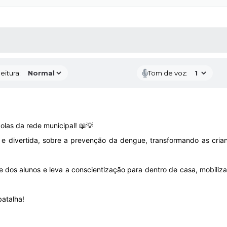
 MÍDIAS
RECEBA NOTÍCIAS
eitura:
Tom de voz:
las da rede municipal! 📖💡
ica e divertida, sobre a prevenção da dengue, transformando as cr
se dos alunos e leva a conscientização para dentro de casa, mobiliz
batalha!