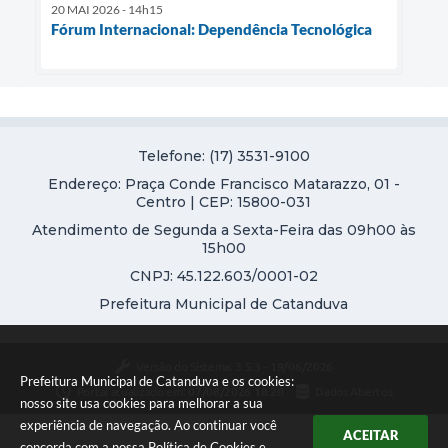
20 MAI 2026 - 14h15
Fórum Internacional: Dependência Tecnológica
Telefone: (17) 3531-9100
Endereço: Praça Conde Francisco Matarazzo, 01 -
Centro | CEP: 15800-031
Atendimento de Segunda a Sexta-Feira das 09h00 às
15h00
CNPJ: 45.122.603/0001-02
Prefeitura Municipal de Catanduva
Versão do Sistema:
3.5.3 - 19/06/2026
Prefeitura Municipal de Catanduva e os cookies:
Portal atualizado em:
07/08/2026 18:20
Dados Abertos
nosso site usa cookies para melhorar a sua
experiência de navegação. Ao continuar você
ACEITAR
concorda com a nossa
Política de Cookies
e