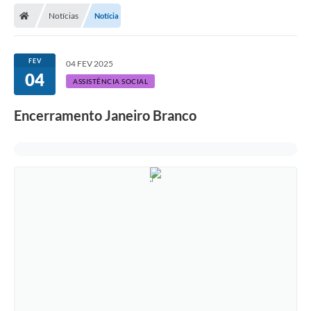
Notícias
Notícia
Licitações / PCA
Concessão Pública
FEV
04 FEV 2025
04
Transparência
ASSISTÊNCIA SOCIAL
Legislação
Encerramento Janeiro Branco
Contratos
Galeria de Fotos
Ouvidoria
Arquivos para Download
Carta de Serviços
Notícias
Obras