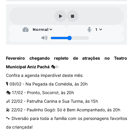
Galeria de Vídeos
Projetos
Links
Telefones Úteis
A Prefeitura
Fevereiro chegando repleto de atrações no Teatro
Enquete
Municipal Aniz Pachá
🎭✨
Jornal
Confira a agenda imperdível deste mês:
🎙️ 09/02 - Na Pegada da Comédia, às 20h
Agenda
🎭 17/02 - Pronto, Socorro!, às 20h
SIC
👶 22/02 - Patrulha Canina e Sua Turma, às 15h
Diário Oficial
🎤 22/02 - Paulinho Gogó: Só é Bem Acompanhado, às 20h
🐾 Diversão para toda a família com os personagens favoritos
Contato
da criançada!
Editais