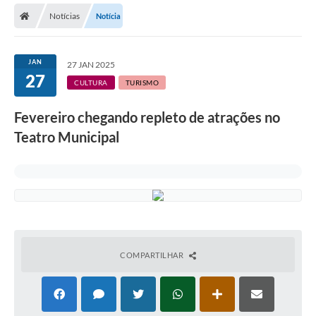
Notícias
Notícia
Licitações / PCA
Concessão Pública
JAN
27 JAN 2025
27
Transparência
CULTURA
TURISMO
Legislação
Fevereiro chegando repleto de atrações no
Contratos
Teatro Municipal
Galeria de Fotos
Ouvidoria
Arquivos para Download
Carta de Serviços
COMPARTILHAR
Notícias
Obras