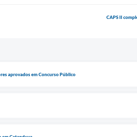
CAPS II compl
res aprovados em Concurso Público
o em Catanduva