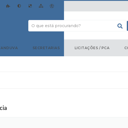
TANDUVA
SECRETARIAS
LICITAÇÕES / PCA
C
cia