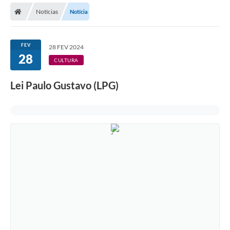
Notícias
Notícia
Licitações / PCA
Concessão Pública
FEV
28 FEV 2024
28
Transparência
CULTURA
Legislação
Lei Paulo Gustavo (LPG)
Contratos
Galeria de Fotos
Ouvidoria
Arquivos para Download
Carta de Serviços
Notícias
Obras