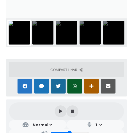
Galeria de Vídeos
Projetos
Links
Telefones Úteis
A Prefeitura
Enquete
COMPARTILHAR
Jornal
Agenda
SIC
Diário Oficial
Contato
Editais