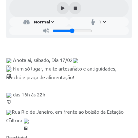
Galeria de Vídeos
Projetos
Links
Telefones Úteis
A Prefeitura
 Anota aí, sábado, Dia 17/02
Enquete
 Num só lugar, muito artesanato e antiguidades, 
Jornal
brechó e praça de alimentação!
Agenda
das 16h às 22h
SIC
Rua Rio de Janeiro, em frente ao bolsão da Estação 
Diário Oficial
Cultura 
Contato
Editais
Prestigie!