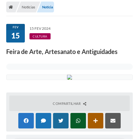
Notícias
Notícia
Licitações / PCA
Concessão Pública
FEV
15 FEV 2024
15
Transparência
CULTURA
Legislação
Feira de Arte, Artesanato e Antiguidades
Contratos
Galeria de Fotos
Ouvidoria
Arquivos para Download
COMPARTILHAR
Carta de Serviços
Notícias
Obras