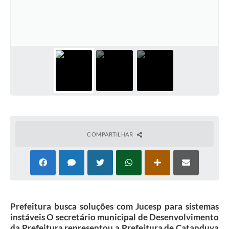
Galeria de Vídeos
Projetos
Links
Telefones Úteis
A Prefeitura
Enquete
Jornal
COMPARTILHAR
Agenda
SIC
Diário Oficial
Prefeitura busca soluções com Jucesp para sistemas
Contato
instáveis O secretário municipal de Desenvolvimento
da Prefeitura representou a Prefeitura de Catanduva
Editais