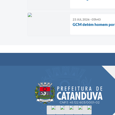
23 JUL 2026 - 05h43
GCM detém homem por t
CNPJ: 45.122.603/0001-02