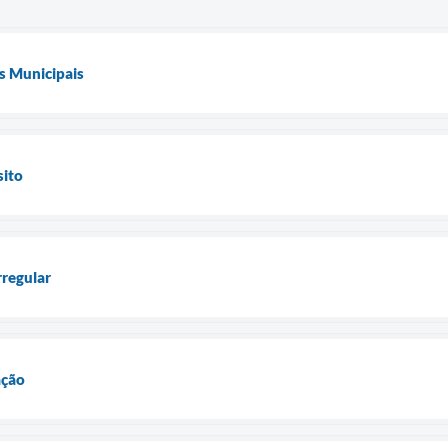
s Municipais
sito
rregular
ação