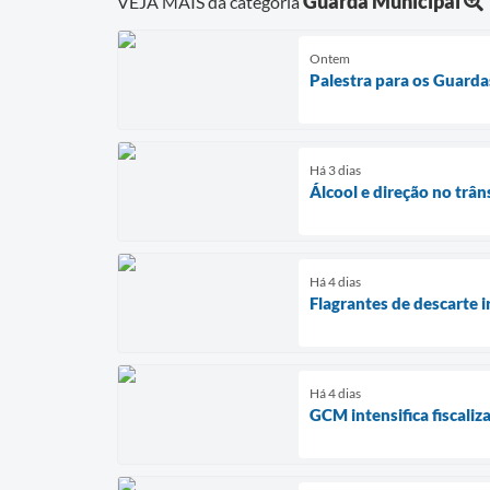
Guarda Municipal
VEJA MAIS da categoria
Ontem
Palestra para os Guarda
Há 3 dias
Álcool e direção no trân
Há 4 dias
Flagrantes de descarte i
Há 4 dias
GCM intensifica fiscaliz