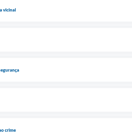
 vicinal
 segurança
ao crime