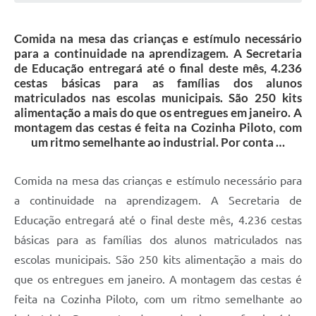
Galeria de Vídeos
Comida na mesa das crianças e estímulo necessário
Projetos
para a continuidade na aprendizagem. A Secretaria
Links
de Educação entregará até o final deste mês, 4.236
cestas básicas para as famílias dos alunos
Telefones Úteis
matriculados nas escolas municipais. São 250 kits
alimentação a mais do que os entregues em janeiro. A
A Prefeitura
montagem das cestas é feita na Cozinha Piloto, com
um ritmo semelhante ao industrial. Por conta …
Enquete
Jornal
Comida na mesa das crianças e estímulo necessário para
a continuidade na aprendizagem. A Secretaria de
Agenda
Educação entregará até o final deste mês, 4.236 cestas
SIC
básicas para as famílias dos alunos matriculados nas
Diário Oficial
escolas municipais. São 250 kits alimentação a mais do
que os entregues em janeiro. A montagem das cestas é
Contato
feita na Cozinha Piloto, com um ritmo semelhante ao
Editais