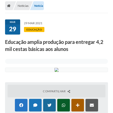
Notícias
Notícia
Licitações / PCA
Concessão Pública
MAR
29 MAR 2021
29
Transparência
EDUCAÇÃO
Legislação
Educação amplia produção para entregar 4,2
Contratos
mil cestas básicas aos alunos
Galeria de Fotos
Ouvidoria
Arquivos para Download
Carta de Serviços
COMPARTILHAR
Notícias
Obras