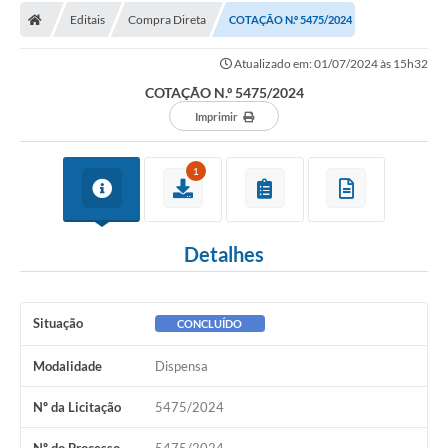
Editais
Compra Direta
COTAÇÃO N.º 5475/2024
Licitações / PCA
Atualizado em: 01/07/2024 às 15h32
Concessão Pública
COTAÇÃO N.º 5475/2024
Transparência
Imprimir
Legislação
1
Contratos
Galeria de Fotos
Detalhes
Ouvidoria
Arquivos para Download
Situação
CONCLUÍDO
Carta de Serviços
Modalidade
Dispensa
Notícias
Nº da Licitação
5475/2024
Obras