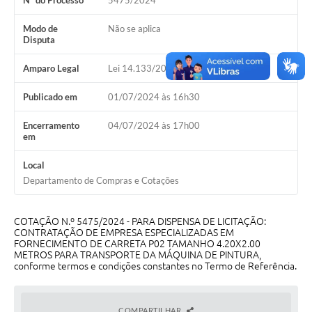
Nº do Processo
5475/2024
Galeria de Vídeos
Modo de
Não se aplica
Projetos
Disputa
Links
Amparo Legal
Lei 14.133/2021, Art 75, II
Telefones Úteis
Publicado em
01/07/2024 às 16h30
A Prefeitura
Encerramento
04/07/2024 às 17h00
em
Enquete
Local
Jornal
Departamento de Compras e Cotações
Agenda
COTAÇÃO N.º 5475/2024 - PARA DISPENSA DE LICITAÇÃO:
SIC
CONTRATAÇÃO DE EMPRESA ESPECIALIZADAS EM
FORNECIMENTO DE CARRETA P02 TAMANHO 4.20X2.00
Diário Oficial
METROS PARA TRANSPORTE DA MÁQUINA DE PINTURA,
conforme termos e condições constantes no Termo de Referência.
Contato
Editais
COMPARTILHAR