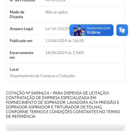
Nº do Processo
4994/2024
Galeria de Vídeos
Modo de
Não se aplica
Projetos
Disputa
Links
Amparo Legal
Lei 14.133/2021, Art 75, II
Telefones Úteis
Publicado em
13/06/2024 às 16h30
A Prefeitura
Encerramento
18/06/2024 às 17h00
em
Enquete
Local
Jornal
Departamento de Compras e Cotações
Agenda
COTAÇÃO Nº 04994/24 – PARA DISPENSA DE LICITAÇÃO:
SIC
CONTRATAÇÃO DE EMPRESA ESPECIALIZADA EM
FORNECIMENTO DE SOPRADOR, LAVADORA ALTA PRESSÃO E
Diário Oficial
SOPRADOR ASPIRADOR E TRITURADOR DE FOLHAS,
CONFORME TERMOS E CONDIÇÕES CONSTANTES NO TERMO
DE REFERÊNCIA
Contato
Editais