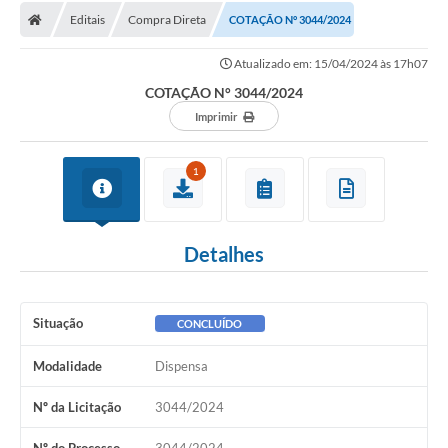
Editais
Compra Direta
COTAÇÃO N° 3044/2024
Licitações / PCA
Atualizado em: 15/04/2024 às 17h07
Concessão Pública
COTAÇÃO N° 3044/2024
Transparência
Imprimir
Legislação
1
Contratos
Galeria de Fotos
Detalhes
Ouvidoria
Arquivos para Download
Situação
CONCLUÍDO
Carta de Serviços
Modalidade
Dispensa
Notícias
Nº da Licitação
3044/2024
Obras