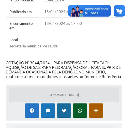
Nº do Processo
3044/2024
Galeria de Vídeos
Publicado em
15/04/2024 às 16h30
Projetos
Encerramento
18/04/2024 às 17h00
Links
em
Telefones Úteis
Local
secretaria municipal de saúde
A Prefeitura
Enquete
COTAÇÃO N° 3044/2024 – PARA DISPENSA DE LICITAÇÃO:
AQUISIÇÃO DE SAIS PARA REIDRATAÇÃO ORAL, PARA SUPRIR DE
Jornal
DEMANDA OCASIONADA PELA DENGUE NO MUNICÍPIO,
conforme termos e condições constantes no Termo de Referência
Agenda
SIC
COMPARTILHAR
Diário Oficial
Contato
Editais