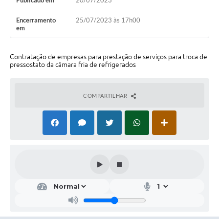
Publicado em
20/07/2023
Galeria de Vídeos
Encerramento
25/07/2023 às 17h00
Projetos
em
Links
Contratação de empresas para prestação de serviços para troca de
Telefones Úteis
pressostato da câmara fria de refrigerados
A Prefeitura
COMPARTILHAR
Enquete
Jornal
Agenda
SIC
Diário Oficial
Contato
Editais