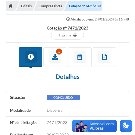
Editais
Compra Direta
Cotação nº 7471/2023
Licitações / PCA
Atualizado em: 24/01/2024 às 16h48
Concessão Pública
Cotação nº 7471/2023
Transparência
Imprimir
Legislação
1
Contratos
Galeria de Fotos
Detalhes
Ouvidoria
Arquivos para Download
Situação
CONCLUÍDO
Carta de Serviços
Modalidade
Dispensa
Notícias
Nº da Licitação
7471/2023
Obras