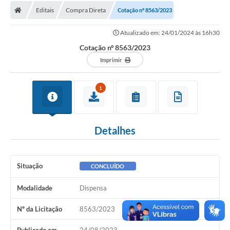
Editais
Compra Direta
Cotação nº 8563/2023
Licitações / PCA
Atualizado em: 24/01/2024 às 16h30
Concessão Pública
Cotação nº 8563/2023
Transparência
Imprimir
Legislação
1
Contratos
Galeria de Fotos
Detalhes
Ouvidoria
Arquivos para Download
Situação
CONCLUÍDO
Carta de Serviços
Modalidade
Dispensa
Notícias
Nº da Licitação
8563/2023
Obras