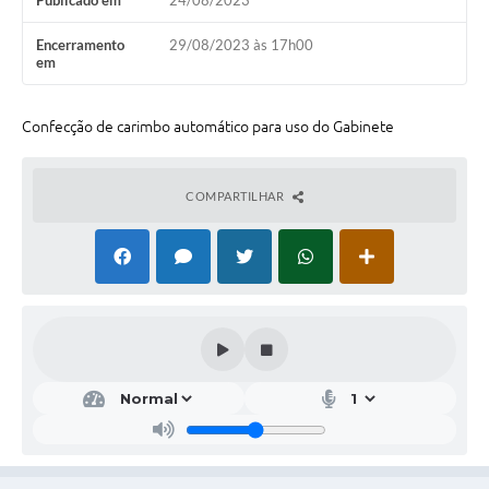
Publicado em
24/08/2023
Galeria de Vídeos
Encerramento
29/08/2023 às 17h00
Projetos
em
Links
Confecção de carimbo automático para uso do Gabinete
Telefones Úteis
A Prefeitura
COMPARTILHAR
Enquete
Jornal
Agenda
SIC
Diário Oficial
Contato
Editais