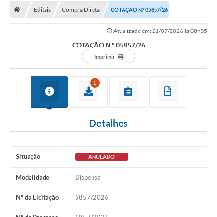
Editais
Compra Direta
COTAÇÃO N.º 05857/26
Licitações / PCA
Atualizado em: 21/07/2026 às 08h05
Concessão Pública
COTAÇÃO N.º 05857/26
Transparência
Imprimir
Legislação
1
Contratos
Galeria de Fotos
Detalhes
Ouvidoria
Arquivos para Download
Situação
ANULADO
Carta de Serviços
Modalidade
Dispensa
Notícias
Nº da Licitação
5857/2026
Obras