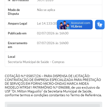
Nº do Processo
5857/2026
Galeria de Vídeos
Modo de
Não se aplica
Projetos
Disputa
Links
Amparo Legal
Lei 14.133/2021, Art 75, II
Telefones Úteis
Publicado em
02/07/2026 às 16h30
A Prefeitura
Encerramento
07/07/2026 às 16h00
em
Enquete
Local
Jornal
Secretaria Municipal de Saúde – Compras
Agenda
COTAÇÃO N.º 05857/26 – PARA DISPENSA DE LICITAÇÃO:
SIC
CONTRATAÇÃO DE EMPRESA ESPECIALIZADA PARA PRESTAÇÃO
DE SERVIÇOS EM FORNO MICRO-ONDAS MARCA MIDEA
Diário Oficial
MODELO MTRS41 PATRIMÔNIO N.º 096088, de uso exclusivo da
USF “Dr. Milton Maguollo” da Secretaria Municipal de Saúde,
conforme termos e condições constantes no Termo de Referência.
Contato
Editais