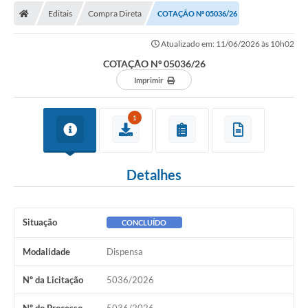
Editais
Compra Direta
COTAÇÃO Nº 05036/26
Licitações / PCA
Atualizado em: 11/06/2026 às 10h02
Concessão Pública
COTAÇÃO Nº 05036/26
Transparência
Imprimir
Legislação
1
Contratos
Galeria de Fotos
Detalhes
Ouvidoria
Arquivos para Download
Situação
CONCLUÍDO
Carta de Serviços
Modalidade
Dispensa
Notícias
Nº da Licitação
5036/2026
Obras