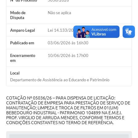
Nº do Processo
5036/2026
Galeria de Vídeos
Modo de
Não se aplica
Projetos
Disputa
Links
Amparo Legal
Lei 14.133/2021, Art 75, II
Telefones Úteis
Publicado em
03/06/2026 às 16h30
A Prefeitura
Encerramento
10/06/2026 às 17h00
em
Enquete
Local
Jornal
Departamento de Assistência ao Educando e Patrimônio
Agenda
COTAÇÃO Nº 05036/26 – PARA DISPENSA DE LICITAÇÃO:
SIC
CONTRATAÇÃO DE EMPRESA PARA PRESTAÇÃO DE SERVIÇO DE
MANUTENÇÃO; LIMPEZA E TROCA DE FILTROS EM 01(UM)
Diário Oficial
BEBEDOURO INDUSTRIAL - PATRIMONIO 104899 NA E.M.E.I.
PROF. VIRGILIO DE ARRUDA MENDES, CONFORME TERMOS E
CONDIÇÕES CONSTANTES NO TERMO DE REFERÊNCIA.
Contato
Editais