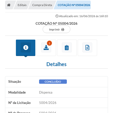
Editais
Compra Direta
COTAÇÃO N° 05004/2026
Licitações / PCA
Atualizado em: 16/06/2026 às 16h10
Concessão Pública
COTAÇÃO N° 05004/2026
Transparência
Imprimir
Legislação
1
Contratos
Galeria de Fotos
Detalhes
Ouvidoria
Arquivos para Download
Situação
CONCLUÍDO
Carta de Serviços
Modalidade
Dispensa
Notícias
Nº da Licitação
5004/2026
Obras