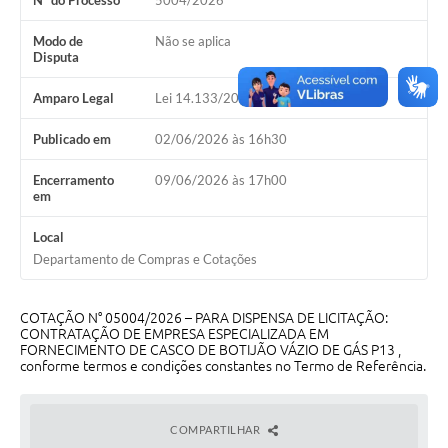
Nº do Processo
5004/2026
Galeria de Vídeos
Modo de
Não se aplica
Projetos
Disputa
Links
Amparo Legal
Lei 14.133/2021, Art 75, II
Telefones Úteis
Publicado em
02/06/2026 às 16h30
A Prefeitura
Encerramento
09/06/2026 às 17h00
em
Enquete
Local
Jornal
Departamento de Compras e Cotações
Agenda
COTAÇÃO N° 05004/2026 – PARA DISPENSA DE LICITAÇÃO:
SIC
CONTRATAÇÃO DE EMPRESA ESPECIALIZADA EM
FORNECIMENTO DE CASCO DE BOTIJÃO VÁZIO DE GÁS P13 ,
Diário Oficial
conforme termos e condições constantes no Termo de Referência.
Contato
COMPARTILHAR
Editais