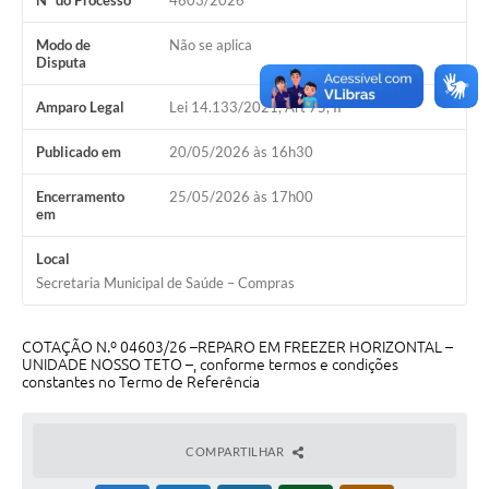
Nº do Processo
4603/2026
Galeria de Vídeos
Modo de
Não se aplica
Projetos
Disputa
Links
Amparo Legal
Lei 14.133/2021, Art 75, II
Telefones Úteis
Publicado em
20/05/2026 às 16h30
A Prefeitura
Encerramento
25/05/2026 às 17h00
em
Enquete
Local
Jornal
Secretaria Municipal de Saúde – Compras
Agenda
COTAÇÃO N.º 04603/26 –REPARO EM FREEZER HORIZONTAL –
SIC
UNIDADE NOSSO TETO –, conforme termos e condições
constantes no Termo de Referência
Diário Oficial
Contato
COMPARTILHAR
Editais