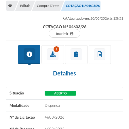
Editais
Compra Direta
COTAÇÃO N.º 04603/26
Licitações / PCA
Atualizado em: 20/05/2026 às 15h51
Concessão Pública
COTAÇÃO N.º 04603/26
Transparência
Imprimir
Legislação
1
Contratos
Galeria de Fotos
Detalhes
Ouvidoria
Arquivos para Download
Situação
ABERTO
Carta de Serviços
Modalidade
Dispensa
Notícias
Nº da Licitação
4603/2026
Obras