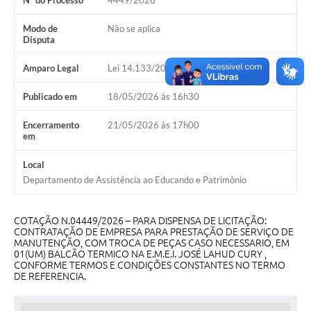
Nº do Processo
4449/2026
Galeria de Vídeos
Modo de
Não se aplica
Projetos
Disputa
Links
Amparo Legal
Lei 14.133/2021, Art 75, I
Telefones Úteis
Publicado em
18/05/2026 às 16h30
A Prefeitura
Encerramento
21/05/2026 às 17h00
em
Enquete
Local
Jornal
Departamento de Assistência ao Educando e Patrimônio
Agenda
COTAÇÃO N.04449/2026 – PARA DISPENSA DE LICITAÇÃO:
SIC
CONTRATAÇÃO DE EMPRESA PARA PRESTAÇÃO DE SERVIÇO DE
MANUTENÇÃO, COM TROCA DE PEÇAS CASO NECESSARIO, EM
Diário Oficial
01(UM) BALCÃO TERMICO NA E.M.E.I. JOSÉ LAHUD CURY ,
CONFORME TERMOS E CONDIÇÕES CONSTANTES NO TERMO
DE REFERENCIA.
Contato
Editais