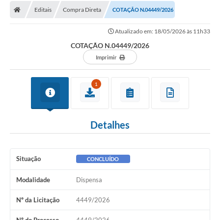
Editais
Compra Direta
COTAÇÃO N.04449/2026
Licitações / PCA
Atualizado em: 18/05/2026 às 11h33
Concessão Pública
COTAÇÃO N.04449/2026
Transparência
Imprimir
Legislação
1
Contratos
Galeria de Fotos
Detalhes
Ouvidoria
Arquivos para Download
Situação
CONCLUÍDO
Carta de Serviços
Modalidade
Dispensa
Notícias
Nº da Licitação
4449/2026
Obras