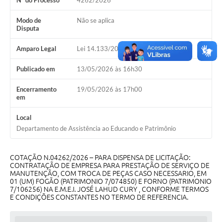
Nº do Processo
4262/2026
Galeria de Vídeos
Modo de
Não se aplica
Projetos
Disputa
Links
Amparo Legal
Lei 14.133/2021, Art 75, II
Telefones Úteis
Publicado em
13/05/2026 às 16h30
A Prefeitura
Encerramento
19/05/2026 às 17h00
em
Enquete
Local
Jornal
Departamento de Assistência ao Educando e Patrimônio
Agenda
COTAÇÃO N.04262/2026 – PARA DISPENSA DE LICITAÇÃO:
SIC
CONTRATAÇÃO DE EMPRESA PARA PRESTAÇÃO DE SERVIÇO DE
MANUTENÇÃO, COM TROCA DE PEÇAS CASO NECESSARIO, EM
Diário Oficial
01 (UM) FOGÃO (PATRIMONIO 7/074850) E FORNO (PATRIMONIO
7/106256) NA E.M.E.I. JOSÉ LAHUD CURY , CONFORME TERMOS
E CONDIÇÕES CONSTANTES NO TERMO DE REFERENCIA.
Contato
Editais