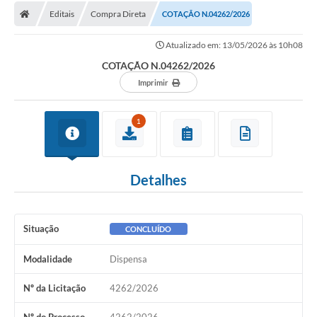
Editais
Compra Direta
COTAÇÃO N.04262/2026
Licitações / PCA
Atualizado em: 13/05/2026 às 10h08
Concessão Pública
COTAÇÃO N.04262/2026
Transparência
Imprimir
Legislação
1
Contratos
Galeria de Fotos
Detalhes
Ouvidoria
Arquivos para Download
Situação
CONCLUÍDO
Carta de Serviços
Modalidade
Dispensa
Notícias
Nº da Licitação
4262/2026
Obras