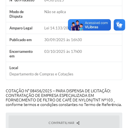
Nº do Processo
8456/2025
Galeria de Vídeos
Modo de
Não se aplica
Projetos
Disputa
Links
Amparo Legal
Lei 14.133/2021, Art 75, II
Telefones Úteis
Publicado em
30/09/2025 às 16h30
A Prefeitura
Encerramento
03/10/2025 às 17h00
em
Enquete
Local
Jornal
Departamento de Compras e Cotações
Agenda
COTAÇÃO N° 08456/2025 – PARA DISPENSA DE LICITAÇÃO:
SIC
CONTRATAÇÃO DE EMPRESA ESPECIALIZADA EM
FORNECIMENTO DE FILTRO DE CAFÉ DE NYLON/TNT Nº103 ,
Diário Oficial
conforme termos e condições constantes no Termo de Referência.
Contato
COMPARTILHAR
Editais