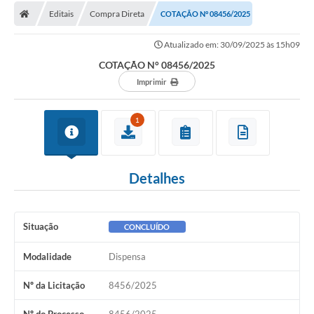
Editais
Compra Direta
COTAÇÃO N° 08456/2025
Licitações / PCA
Atualizado em: 30/09/2025 às 15h09
Concessão Pública
COTAÇÃO N° 08456/2025
Transparência
Imprimir
Legislação
1
Contratos
Galeria de Fotos
Detalhes
Ouvidoria
Arquivos para Download
Situação
CONCLUÍDO
Carta de Serviços
Modalidade
Dispensa
Notícias
Nº da Licitação
8456/2025
Obras