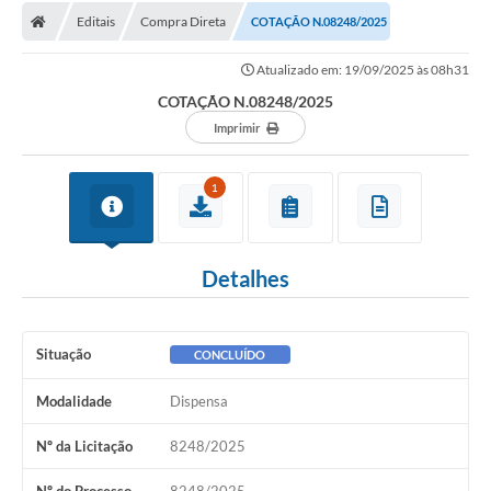
Editais
Compra Direta
COTAÇÃO N.08248/2025
Licitações / PCA
Atualizado em: 19/09/2025 às 08h31
Concessão Pública
COTAÇÃO N.08248/2025
Transparência
Imprimir
Legislação
1
Contratos
Galeria de Fotos
Detalhes
Ouvidoria
Arquivos para Download
Situação
CONCLUÍDO
Carta de Serviços
Modalidade
Dispensa
Notícias
Nº da Licitação
8248/2025
Obras