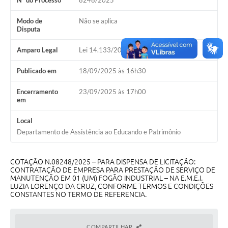
Nº do Processo
8248/2025
Galeria de Vídeos
Modo de
Não se aplica
Projetos
Disputa
Links
Amparo Legal
Lei 14.133/2021, Art 75, II
Telefones Úteis
Publicado em
18/09/2025 às 16h30
A Prefeitura
Encerramento
23/09/2025 às 17h00
em
Enquete
Local
Jornal
Departamento de Assistência ao Educando e Patrimônio
Agenda
COTAÇÃO N.08248/2025 – PARA DISPENSA DE LICITAÇÃO:
SIC
CONTRATAÇÃO DE EMPRESA PARA PRESTAÇÃO DE SERVIÇO DE
MANUTENÇÃO EM 01 (UM) FOGÃO INDUSTRIAL – NA E.M.E.I.
Diário Oficial
LUZIA LORENÇO DA CRUZ, CONFORME TERMOS E CONDIÇÕES
CONSTANTES NO TERMO DE REFERENCIA.
Contato
Editais
COMPARTILHAR