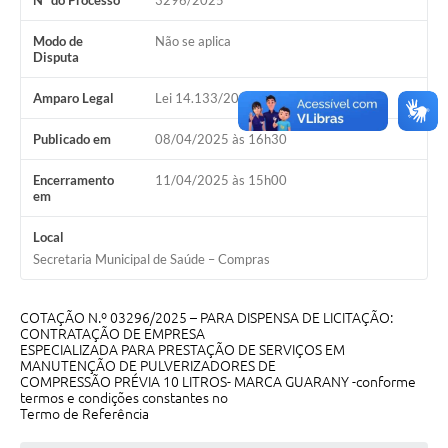
Nº do Processo
3296/2025
Galeria de Vídeos
Modo de
Não se aplica
Projetos
Disputa
Links
Amparo Legal
Lei 14.133/2021, Art 75, II
Telefones Úteis
Publicado em
08/04/2025 às 16h30
A Prefeitura
Encerramento
11/04/2025 às 15h00
em
Enquete
Local
Jornal
Secretaria Municipal de Saúde – Compras
Agenda
COTAÇÃO N.º 03296/2025 – PARA DISPENSA DE LICITAÇÃO:
SIC
CONTRATAÇÃO DE EMPRESA
ESPECIALIZADA PARA PRESTAÇÃO DE SERVIÇOS EM
Diário Oficial
MANUTENÇÃO DE PULVERIZADORES DE
COMPRESSÃO PRÉVIA 10 LITROS- MARCA GUARANY -conforme
termos e condições constantes no
Contato
Termo de Referência
Editais