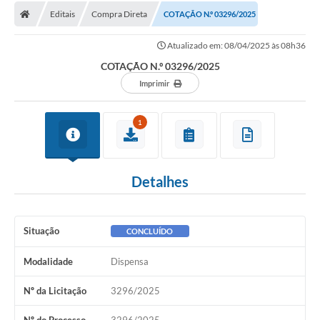
Editais
Compra Direta
COTAÇÃO N.º 03296/2025
Licitações / PCA
Atualizado em: 08/04/2025 às 08h36
Concessão Pública
COTAÇÃO N.º 03296/2025
Transparência
Imprimir
Legislação
1
Contratos
Galeria de Fotos
Detalhes
Ouvidoria
Arquivos para Download
Situação
CONCLUÍDO
Carta de Serviços
Modalidade
Dispensa
Notícias
Nº da Licitação
3296/2025
Obras