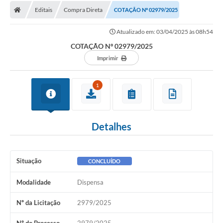
Editais
Compra Direta
COTAÇÃO Nº 02979/2025
Licitações / PCA
Atualizado em: 03/04/2025 às 08h54
Concessão Pública
COTAÇÃO Nº 02979/2025
Transparência
Imprimir
Legislação
1
Contratos
Galeria de Fotos
Detalhes
Ouvidoria
Arquivos para Download
Situação
CONCLUÍDO
Carta de Serviços
Modalidade
Dispensa
Notícias
Nº da Licitação
2979/2025
Obras