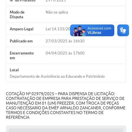
Nº do Processo
2979/2025
Galeria de Vídeos
Modo de
Não se aplica
Projetos
Disputa
Links
Amparo Legal
Lei 14.133/2021, Art 75, II
Telefones Úteis
Publicado em
27/03/2025 às 16h30
A Prefeitura
Encerramento
04/04/2025 às 17h00
em
Enquete
Local
Jornal
Departamento de Assistência ao Educando e Patrimônio
Agenda
COTAÇÃO Nº 02979/2025 – PARA DISPENSA DE LICITAÇÃO:
SIC
CONTRATAÇÃO DE EMPRESA PARA PRESTAÇÃO DE SERVIÇO DE
MANUTENÇÃO EM 01 (UM) FREEZER, COM TROCA DE PEÇAS
Diário Oficial
CASO NECESSARIO DA EMEF ARNALDO ZANCANER, CONFORME
TERMOS E CONDIÇÕES CONSTANTES NO TERMO DE
REFERÊNCIA
Contato
Editais