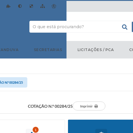
TANDUVA
SECRETARIAS
LICITAÇÕES / PCA
C
O N.º 00284/25
COTAÇÃO N.º 00284/25
Imprimir
1