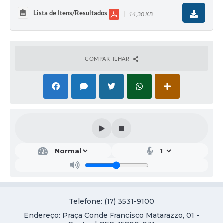
Galeria de Vídeos
Lista de Itens/Resultados
14,30 KB
Projetos
Links
COMPARTILHAR
Telefones Úteis
A Prefeitura
Enquete
Jornal
Agenda
SIC
Diário Oficial
Telefone: (17) 3531-9100
Contato
Endereço: Praça Conde Francisco Matarazzo, 01 -
Editais