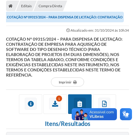
Editais
Compra Direta
Licitações / PCA
COTAÇÃO N° 09315/2024 – PARA DISPENSA DE LICITAÇÃO: CONTRATAÇÃO
Concessão Pública
DE EMPRESA PARA AQUISIÇÃO DE SOFTWARE DO TIPO...
Atualizado em: 31/10/2024 às 10h34
Transparência
COTAÇÃO N° 09315/2024 – PARA DISPENSA DE LICITAÇÃO:
CONTRATAÇÃO DE EMPRESA PARA AQUISIÇÃO DE
Legislação
SOFTWARE DO TIPO DESENHO TÉCNICO (PARA
ELABORAÇÃO DE PROJETOS EM DUAS DIMENSÕES), NOS
Contratos
TERMOS DA TABELA ABAIXO, CONFORME CONDIÇÕES E
EXIGÊNCIAS ESTABELECIDAS NESTE INSTRUMENTO, NOS
Galeria de Fotos
TERMOS E CONDIÇÕES ESTABELECIDAS NESTE TERMO DE
REFERÊNCIA.
Ouvidoria
Imprimir
Arquivos para Download
1
Carta de Serviços
Notícias
Itens/Resultados
Obras