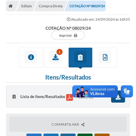
Editais
Compra Direta
COTAÇÃO Nº 08029/24
Licitações / PCA
Atualizado em: 24/09/2024 às 16h55
Concessão Pública
COTAÇÃO Nº 08029/24
Transparência
Imprimir
Legislação
1
Contratos
Galeria de Fotos
Itens/Resultados
Ouvidoria
Arquivos para Download
Lista de Itens/Resultados
88,81 KB
Carta de Serviços
Notícias
COMPARTILHAR
Obras