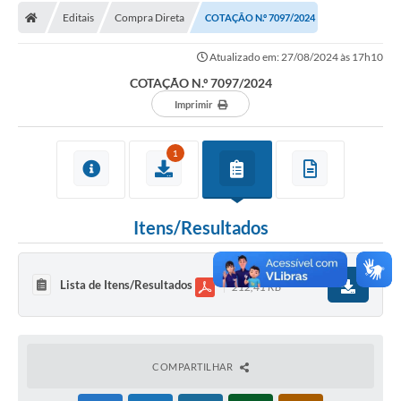
Editais
Compra Direta
COTAÇÃO N.º 7097/2024
Licitações / PCA
Atualizado em: 27/08/2024 às 17h10
Concessão Pública
COTAÇÃO N.º 7097/2024
Transparência
Imprimir
Legislação
1
Contratos
Galeria de Fotos
Itens/Resultados
Ouvidoria
Arquivos para Download
Lista de Itens/Resultados
212,41 KB
Carta de Serviços
Notícias
COMPARTILHAR
Obras